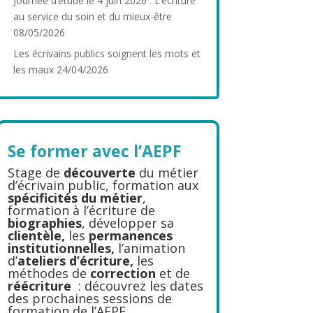
Journée d’étude le 4 juin 2026 : L’écriture
au service du soin et du mieux-être
08/05/2026
Les écrivains publics soignent les mots et
les maux
24/04/2026
Se former avec l’AEPF
Stage de
découverte
du métier
d’écrivain public, formation aux
spécificités du métier
,
formation à l’écriture de
biographies
, développer sa
clientèle,
les
permanences
institutionnelles,
l’animation
d’
ateliers d’écriture,
les
méthodes de
correction
et de
réécriture
: découvrez les dates
des prochaines sessions de
formation de l’AEPF.