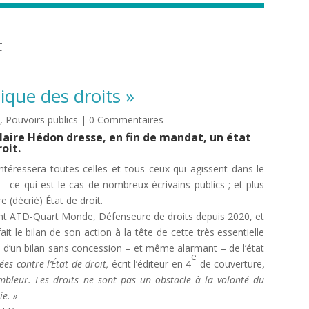
F
ique des droits »
s
,
Pouvoirs publics
| 0 Commentaires
Claire Hédon dresse, en fin de mandat, un état
oit.
intéressera toutes celles et tous ceux qui agissent dans le
– ce qui est le cas de nombreux écrivains publics ; et plus
 (décrié) État de droit.
t ATD-Quart Monde, Défenseure de droits depuis 2020, et
it le bilan de son action à la tête de cette très essentielle
n d’un bilan sans concession – et même alarmant – de l’état
e
es contre l’État de droit,
écrit l’éditeur en 4
de couverture
,
embleur. Les droits ne sont pas un obstacle à la volonté du
ie. »