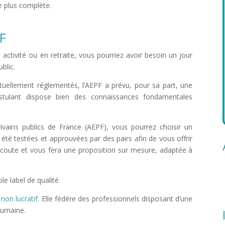
 plus complète.
PF
activité ou en retraite, vous pourriez avoir besoin un jour
ublic.
nt actuellement réglementés, l’AEPF a prévu, pour sa part, une
stulant dispose bien des connaissances fondamentales
ivains publics de France (AEPF), vous pourrez choisir un
été testées et approuvées par des pairs afin de vous offrir
e écoute et vous fera une proposition sur mesure, adaptée à
le label de qualité.
non lucratif
. Elle fédère des professionnels disposant d’une
 humaine.