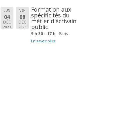
Formation aux
LUN
VEN
spécificités du
04
08
métier d'écrivain
DÉC
DÉC
public
2023
2023
9 h 30 - 17 h
Paris
En savoir plus