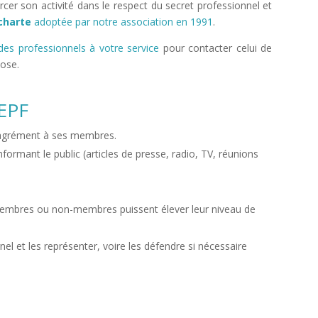
rcer son activité dans le respect du secret professionnel et
charte
adoptée par notre association en 1991
.
des professionnels à votre service
pour contacter celui de
pose.
AEPF
n agrément à ses membres.
nformant le public (articles de presse, radio, TV, réunions
membres ou non-membres puissent élever leur niveau de
el et les représenter, voire les défendre si nécessaire