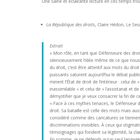
Une saine et éclairante lecture en ces temps tro
La République des droit
s, Claire Hédon, Le Seu
Extrait
« Mon rôle, en tant que Défenseure des droit
silencieusement l’idée même de ce que nous a
du droit, c’est être attentif aux mots du droi
puissants saturent aujourd’hui le débat publi
minent l’État de droit de l’intérieur : celui de
inassimilable » et celui de « l’assistanat et de
démystifier que je veux consacrer la fin de ce
« Face à ces mythes tenaces, le Défenseur de
droit. Sa bataille est celle des mots mais aussi
considéré comme des caricatures se tiennent 
discriminations invisibles. À ceux qui stigmat
témoignages qui fondent sa légitimité, la cla
En somme, je ne défends qu’un seul langage, 