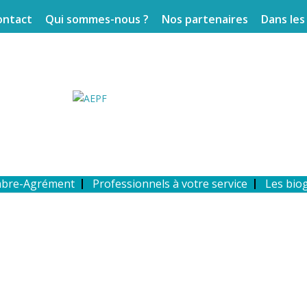
ontact
Qui sommes-nous ?
Nos partenaires
Dans les
mbre-Agrément
Professionnels à votre service
Les bio