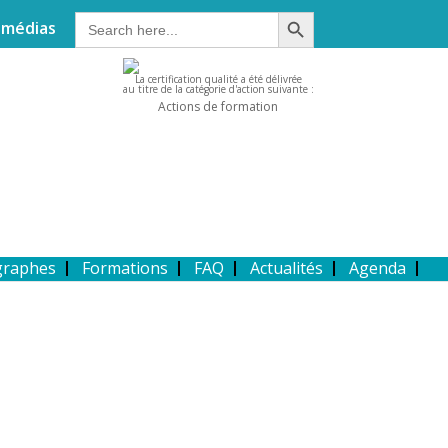
Search Button
Search
 médias
for:
La certification qualité a été délivrée
au titre de la catégorie d'action suivante :
Actions de formation
graphes
Formations
FAQ
Actualités
Agenda