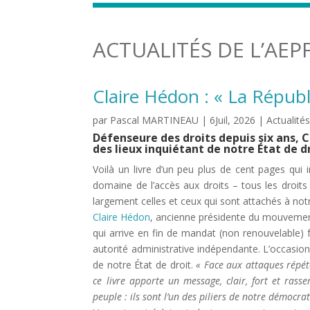
ACTUALITÉS DE L’AEP
Claire Hédon : « La Républ
par
Pascal MARTINEAU
|
6Juil, 2026
|
Actualité
Défenseure des droits depuis six ans, 
des lieux inquiétant de notre État de dr
Voilà un livre d’un peu plus de cent pages qui 
domaine de l’accès aux droits – tous les droits 
largement celles et ceux qui sont attachés à notre
Claire Hédon
, ancienne présidente du mouvemen
qui arrive en fin de mandat (non renouvelable) fa
autorité administrative indépendante. L’occasio
de notre État de droit.
« Face aux attaques répété
ce livre apporte un message, clair, fort et rass
peuple : ils sont l’un des piliers de notre démocrat