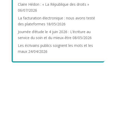
Claire Hédon : « La République des droits »
06/07/2026
La facturation électronique : nous avons testé
des plateformes
18/05/2026
Journée d’étude le 4 juin 2026 : L’écriture au
service du soin et du mieux-être
08/05/2026
Les écrivains publics soignent les mots et les
maux
24/04/2026
Se former avec l’AEPF
découverte
spécificités du métier
biographies
clientèle,
permanences
institutionnelles,