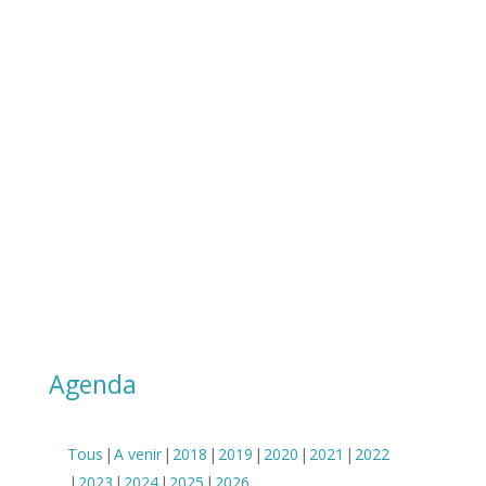
ateliers d’écriture,
correction
réécriture
Nous ne délivrons aucune formation à
distance
Nos formations ne sont pas éligibles au
CPF
En savoir plus
Toutes les dates ci-dessous
Agenda
Tous
A venir
2018
2019
2020
2021
2022
2023
2024
2025
2026