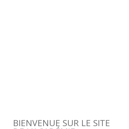
d’écrivain public
En savoir plus sur
le contenu et les
prochaines dates
Toutes les
modalités pratiques
BIENVENUE SUR LE SITE