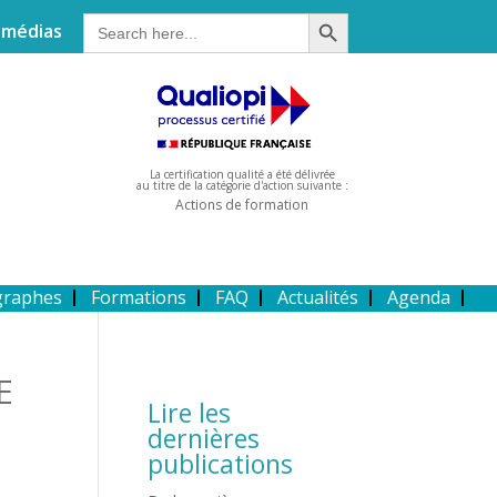
Search Button
Search
 médias
for:
La certification qualité a été délivrée
au titre de la catégorie d'action suivante :
Actions de formation
graphes
Formations
FAQ
Actualités
Agenda
E
Lire les
dernières
publications