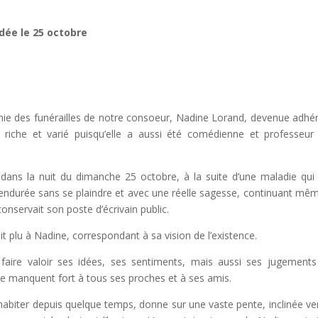
dée le 25 octobre
onie des funérailles de notre consoeur, Nadine Lorand, devenue adhé
riche et varié puisqu’elle a aussi été comédienne et professeur 
 dans la nuit du dimanche 25 octobre, à la suite d’une maladie qui 
 a endurée sans se plaindre et avec une réelle sagesse, continuant mê
onservait son poste d’écrivain public.
t plu à Nadine, correspondant à sa vision de l’existence.
aire valoir ses idées, ses sentiments, mais aussi ses jugements
e manquent fort à tous ses proches et à ses amis.
’habiter depuis quelque temps, donne sur une vaste pente, inclinée ve