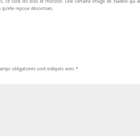
ps, ce sont les bois et l’horizon. Une certaine image de Nadine qui a
là qu’elle repose désormais.
amps obligatoires sont indiqués avec
*