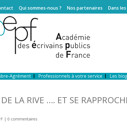
ontact
Qui sommes-nous ?
Nos partenaires
Dans les
mbre-Agrément
Professionnels à votre service
Les bio
 DE LA RIVE …. ET SE RAPPROCH
PF
|
0 commentaires