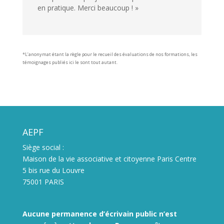
en pratique. Merci beaucoup ! »
*L’anonymat étant la règle pour le recueil des évaluations de nos formations, les
témoignages publiés ici le sont tout autant.
AEPF
Siège social :
Maison de la vie associative et citoyenne Paris Centre
5 bis rue du Louvre
75001 PARIS
Aucune permanence d’écrivain public n’est