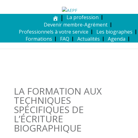
La profession
Devenir membre-Agrément
Professionnels à votre service
Les biographes
Formations
FAQ
Actualités
Agenda
LA FORMATION AUX
TECHNIQUES
SPÉCIFIQUES DE
L’ÉCRITURE
BIOGRAPHIQUE