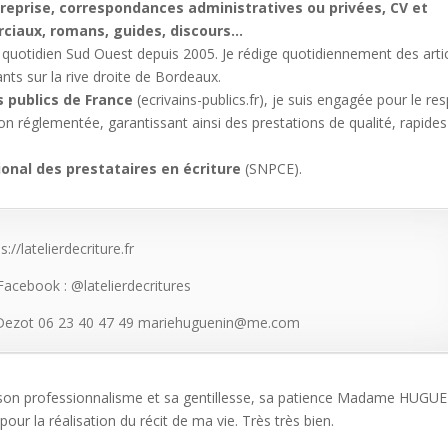
reprise, correspondances administratives ou privées, CV et
ciaux, romans, guides, discours…
 quotidien Sud Ouest depuis 2005. Je rédige quotidiennement des arti
nts sur la rive droite de Bordeaux.
s publics de France
(ecrivains-publics.fr), je suis engagée pour le re
 réglementée, garantissant ainsi des prestations de qualité, rapides
onal des prestataires en écriture
(SNPCE).
://latelierdecriture.fr
Facebook : @latelierdecritures
Dezot 06 23 40 47 49 mariehuguenin@me.com
r son professionnalisme et sa gentillesse, sa patience Madame HUGU
r la réalisation du récit de ma vie. Très très bien.