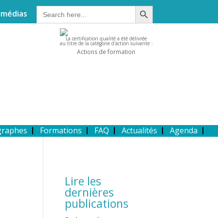
Search Button
Search
 médias
for:
La certification qualité a été délivrée
au titre de la catégorie d'action suivante :
Actions de formation
graphes
Formations
FAQ
Actualités
Agenda
Lire les
dernières
publications