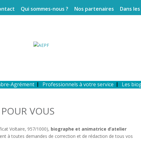
ontact
Qui sommes-nous ?
Nos partenaires
Dans les
mbre-Agrément
Professionnels à votre service
Les bio
T POUR VOUS
ficat Voltaire, 957/1000),
biographe et animatrice d’atelier
nt à toutes demandes de correction et de rédaction de tous vos