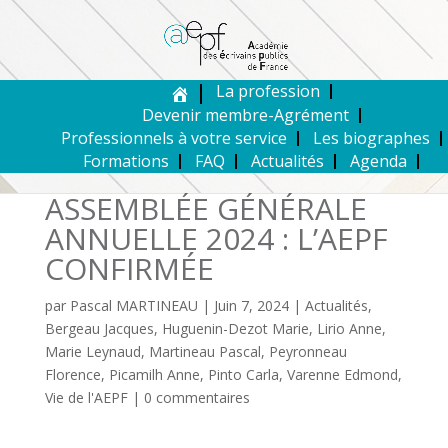
La profession
Devenir membre-Agrément
Professionnels à votre service
Les biographes
Formations
FAQ
Actualités
Agenda
ASSEMBLÉE GÉNÉRALE
ANNUELLE 2024 : L’AEPF
CONFIRMÉE
par
Pascal MARTINEAU
|
Juin 7, 2024
|
Actualités
,
Bergeau Jacques
,
Huguenin-Dezot Marie
,
Lirio Anne
,
Marie Leynaud
,
Martineau Pascal
,
Peyronneau
Florence
,
Picamilh Anne
,
Pinto Carla
,
Varenne Edmond
,
Vie de l'AEPF
|
0 commentaires