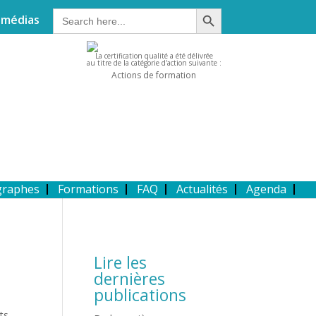
Search Button
Search
 médias
for:
La certification qualité a été délivrée
au titre de la catégorie d'action suivante :
Actions de formation
graphes
Formations
FAQ
Actualités
Agenda
Lire les
dernières
publications
ts,