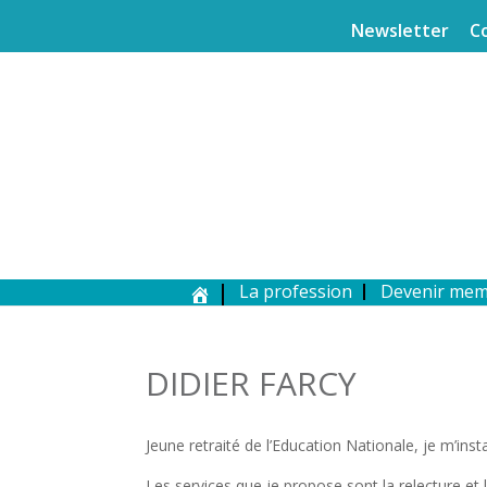
Newsletter
C
La profession
Devenir me
DIDIER FARCY
Jeune retraité de l’Education Nationale, je m’insta
Les services que je propose sont la relecture et l