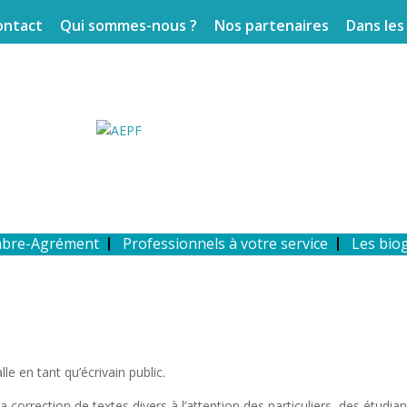
ontact
Qui sommes-nous ?
Nos partenaires
Dans les
mbre-Agrément
Professionnels à votre service
Les bio
lle en tant qu’écrivain public.
a correction de textes divers à l’attention des particuliers, des étudian