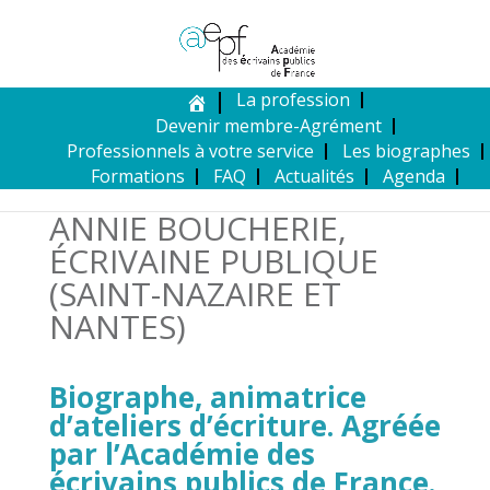
La profession
Devenir membre-Agrément
Professionnels à votre service
Les biographes
Formations
FAQ
Actualités
Agenda
ANNIE BOUCHERIE,
ÉCRIVAINE PUBLIQUE
(SAINT-NAZAIRE ET
NANTES)
Biographe, animatrice
d’ateliers d’écriture. Agréée
par l’Académie des
écrivains publics de France.