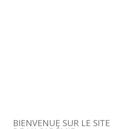
d’écrivain public
En savoir plus sur
le contenu et les
prochaines dates
Toutes les
modalités pratiques
BIENVENUE SUR LE SITE