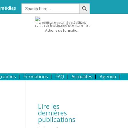
Search Button
Search
 médias
for:
La certification qualité a été délivrée
au titre de la catégorie d'action suivante :
Actions de formation
graphes
Formations
FAQ
Actualités
Agenda
Lire les
dernières
publications