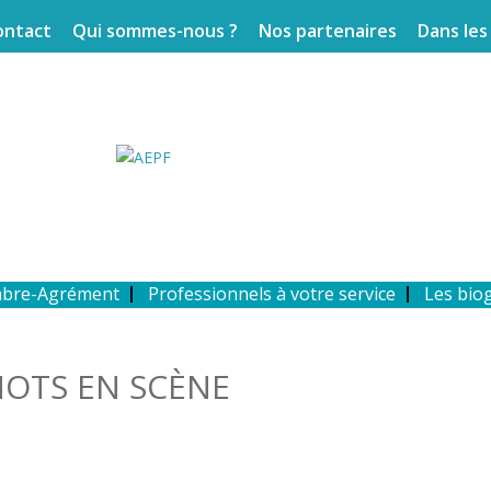
ontact
Qui sommes-nous ?
Nos partenaires
Dans les
mbre-Agrément
Professionnels à votre service
Les bio
MOTS EN SCÈNE