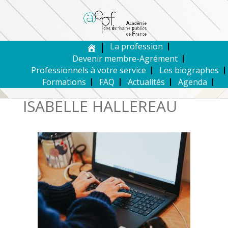
La profession
Devenir membre-Agrément
Professionnels à votre service
Les biographes
Formations
FAQ
Actualités
Agenda
ISABELLE HALLEREAU