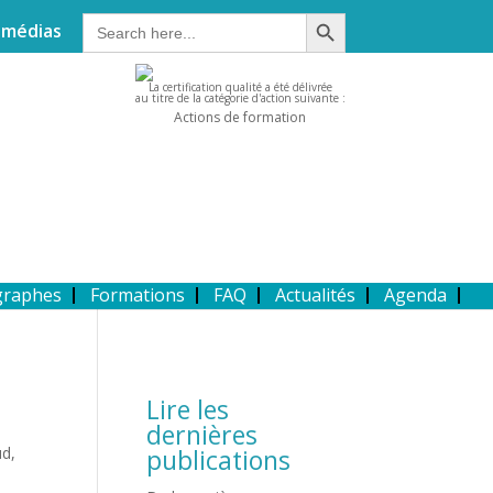
Search Button
Search
 médias
for:
La certification qualité a été délivrée
au titre de la catégorie d'action suivante :
Actions de formation
graphes
Formations
FAQ
Actualités
Agenda
Lire les
dernières
ud
,
publications