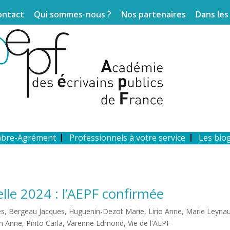
ontact
Qui sommes-nous ?
Nos partenaires
Dans les
mbre-Agrément
Professionnels à votre service
Les bio
le 2024 : l’AEPF confirmée
és
,
Bergeau Jacques
,
Huguenin-Dezot Marie
,
Lirio Anne
,
Marie Leyna
lh Anne
,
Pinto Carla
,
Varenne Edmond
,
Vie de l'AEPF