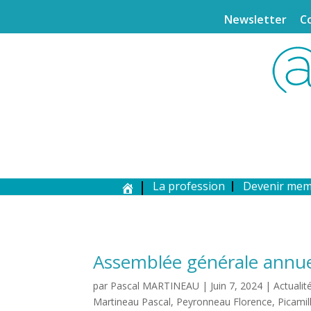
Newsletter
C
La profession
Devenir me
Assemblée générale annuel
par
Pascal MARTINEAU
|
Juin 7, 2024
|
Actualit
Martineau Pascal
,
Peyronneau Florence
,
Picami