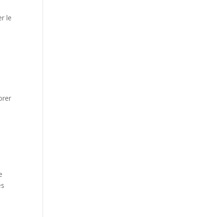
r le
orer
e
es