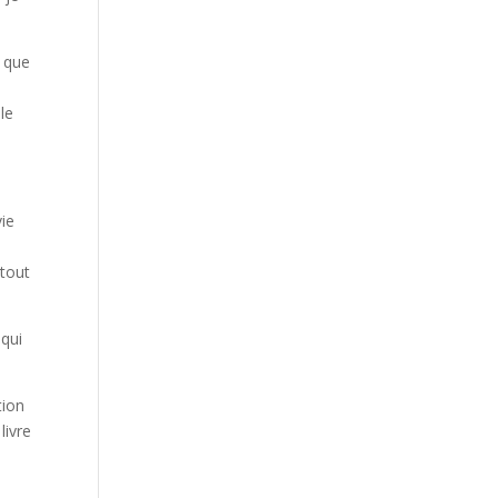
, que
le
vie
 tout
 qui
tion
livre