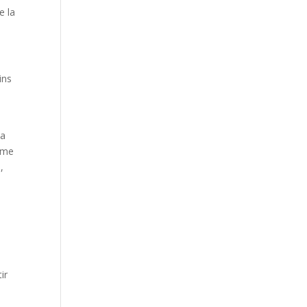
e la
ins
la
orme
,
ir