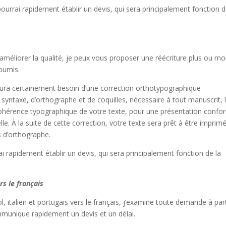
 pourrai rapidement établir un devis, qui sera principalement fonction d
 améliorer la qualité, je peux vous proposer une réécriture plus ou mo
soumis.
e aura certainement besoin d’une correction orthotypographique
 syntaxe, d’orthographe et de coquilles, nécessaire à tout manuscrit, 
 cohérence typographique de votre texte, pour une présentation conf
le. À la suite de cette correction, votre texte sera prêt à être imprimé
s d’orthographe.
i rapidement établir un devis, qui sera principalement fonction de la
rs le français
ol, italien et portugais vers le français, j’examine toute demande à part
ommunique rapidement un devis et un délai.