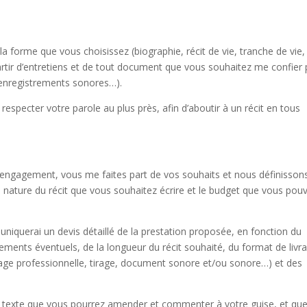
 la forme que vous choisissez (biographie, récit de vie, tranche de vie,
rtir d’entretiens et de tout document que vous souhaitez me confier
s, enregistrements sonores…).
respecter votre parole au plus près, afin d’aboutir à un récit en tous
s engagement, vous me faites part de vos souhaits et nous définisson
a nature du récit que vous souhaitez écrire et le budget que vous pou
uniquerai un devis détaillé de la prestation proposée, en fonction du
ments éventuels, de la longueur du récit souhaité, du format de livr
page professionnelle, tirage, document sonore et/ou sonore…) et des
 texte que vous pourrez amender et commenter à votre guise, et que