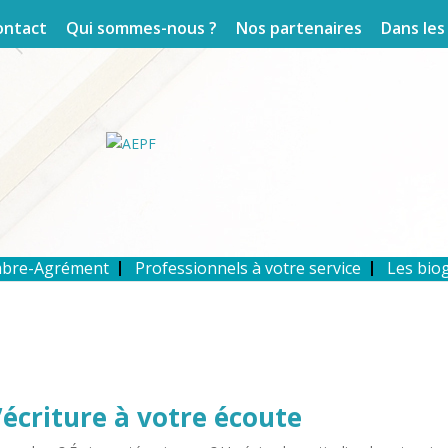
ontact
Qui sommes-nous ?
Nos partenaires
Dans les
mbre-Agrément
Professionnels à votre service
Les bio
’écriture à votre écoute