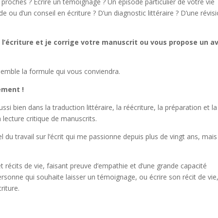
 proches ? Écrire un témoignage ? Un épisode particulier de votre vie
e ou d’un conseil en écriture ? D’un diagnostic littéraire ? D’une révis
l’écriture et je corrige votre manuscrit ou vous propose un av
semble la formule qui vous conviendra.
ement !
ussi bien dans la traduction littéraire, la réécriture, la préparation et la
 lecture critique de manuscrits.
l du travail sur l’écrit qui me passionne depuis plus de vingt ans, mais
et récits de vie, faisant preuve d’empathie et d’une grande capacité
ersonne qui souhaite laisser un témoignage, ou écrire son récit de vie
riture.