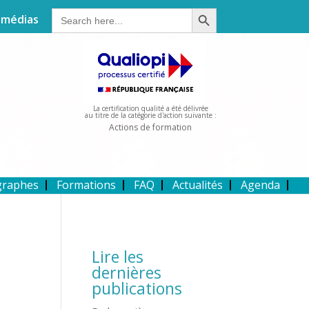
Search Button
Search
 médias
for:
La certification qualité a été délivrée
au titre de la catégorie d'action suivante :
Actions de formation
graphes
Formations
FAQ
Actualités
Agenda
Lire les
dernières
publications