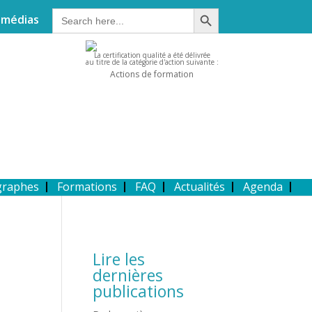
Search Button
Search
 médias
for:
La certification qualité a été délivrée
au titre de la catégorie d'action suivante :
Actions de formation
graphes
Formations
FAQ
Actualités
Agenda
Lire les
dernières
publications