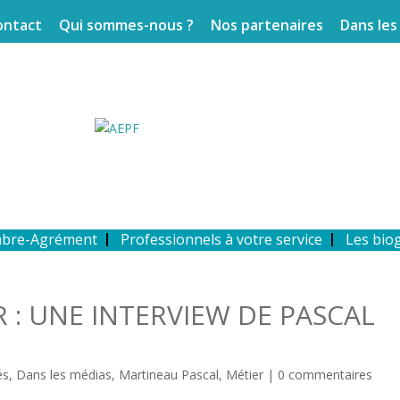
ontact
Qui sommes-nous ?
Nos partenaires
Dans les
mbre-Agrément
Professionnels à votre service
Les bio
 : UNE INTERVIEW DE PASCAL
és
,
Dans les médias
,
Martineau Pascal
,
Métier
|
0 commentaires