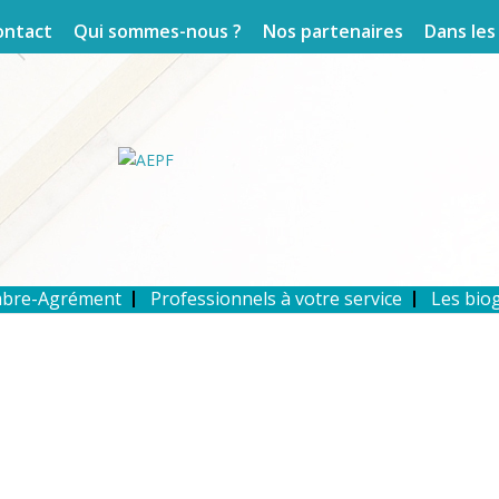
ontact
Qui sommes-nous ?
Nos partenaires
Dans les
mbre-Agrément
Professionnels à votre service
Les bio