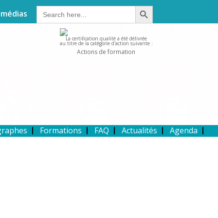
Search Button
Search
 médias
for:
La certification qualité a été délivrée
au titre de la catégorie d'action suivante :
Actions de formation
graphes
Formations
FAQ
Actualités
Agenda