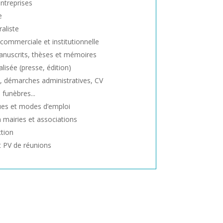
ntreprises
e
aliste
ommerciale et institutionnelle
anuscrits, thèses et mémoires
lisée (presse, édition)
 démarches administratives, CV
 funèbres...
ues et modes d’emploi
mairies et associations
ction
t PV de réunions