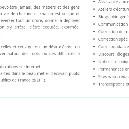
Assistance aux e
 peut-être jamais, des métiers et des gens
Ateliers d’écritur
ue la vie de chacune et chacun est unique et
Biographie génér
leverser tout un ordre, donner à déployer
Communication c
on s'y arrête, d'être écoutée, exprimée,
Correction de m
.
Correction spécia
Correspondance,
elles et ceux qui ont un désir d'écrire, un
uver autour des mots ou des difficultés à
Discours, éloges
Notices techniq
istrations sur internet.
Permanences en 
ités dans le beau métier d'écrivain public
Sites web : réda
Publics de France (@EPF).
Transcriptions e