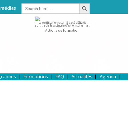
Search Button
Search
 médias
for:
La certification qualité a été délivrée
au titre de la catégorie d'action suivante :
Actions de formation
graphes
Formations
FAQ
Actualités
Agenda