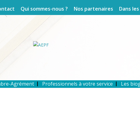
ontact
Qui sommes-nous ?
Nos partenaires
Dans les
mbre-Agrément
Professionnels à votre service
Les bio