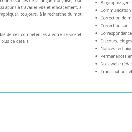
s connaissances de la langue française, tout
Biographie génér
 appris à travailler vite et efficacement, à
Communication c
appliquer, toujours, à la recherche du mot
Correction de m
Correction spécia
Correspondance,
emble de ces compétences à votre service et
Discours, éloges
 plus de détails.
Notices techniq
Permanences en 
Sites web : réda
Transcriptions e