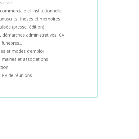
aliste
ommerciale et institutionnelle
anuscrits, thèses et mémoires
lisée (presse, édition)
 démarches administratives, CV
 funèbres...
ues et modes d’emploi
mairies et associations
ction
t PV de réunions