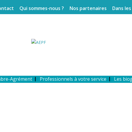
ontact
Qui sommes-nous ?
Nos partenaires
Dans les
mbre-Agrément
Professionnels à votre service
Les bio