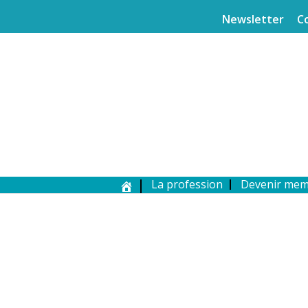
Newsletter
C
La profession
Devenir me
MEMBRE DE L’AEPF