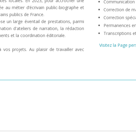
vités locales. En 2023, pour accrocher une
Communication c
 au métier d’écrivain public-biographe et
Correction de m
vains publics de France.
Correction spécia
ose un large éventail de prestations, parmi
Permanences en 
mation d'ateliers de narration, la rédaction
Transcriptions e
ents et la coordination éditoriale.
Visitez la Page p
 vos projets. Au plaisir de travailler avec