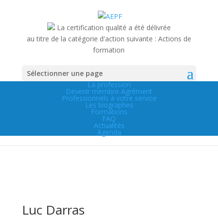
La certification qualité a été délivrée
au titre de la catégorie d'action suivante :
Actions de
formation
Sélectionner une page
La profession
Devenir membre-Agrément
Professionnels à votre service
Les biographes
Formations
Membre de l’AEPF
FAQ
Actualités
Agenda
Luc Darras