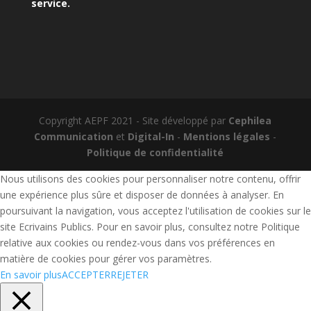
service.
Copyright AEPF 2021 - Site développé par
Cephilea
Communication
et
Digital-In
-
Mentions légales
-
Politique de confidentialité
Nous utilisons des cookies pour personnaliser notre contenu, offrir
une expérience plus sûre et disposer de données à analyser. En
poursuivant la navigation, vous acceptez l'utilisation de cookies sur le
site Ecrivains Publics. Pour en savoir plus, consultez notre Politique
relative aux cookies ou rendez-vous dans vos préférences en
matière de cookies pour gérer vos paramètres.
En savoir plus
ACCEPTER
REJETER