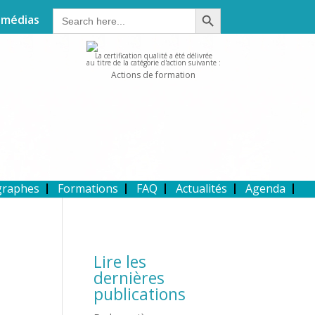
Search Button
Search
 médias
for:
La certification qualité a été délivrée
au titre de la catégorie d'action suivante :
Actions de formation
graphes
Formations
FAQ
Actualités
Agenda
Lire les
dernières
publications