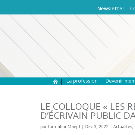
Newsletter
C
La profession
Devenir me
LE COLLOQUE « LES 
D’ÉCRIVAIN PUBLIC D
par
formation@aepf
|
Déc 3, 2022
|
Actualités
,