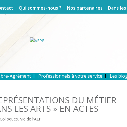
ontact
Qui sommes-nous ?
Nos partenaires
Dans les
mbre-Agrément
Professionnels à votre service
Les bio
REPRÉSENTATIONS DU MÉTIER
ANS LES ARTS » EN ACTES
Colloques
,
Vie de l'AEPF