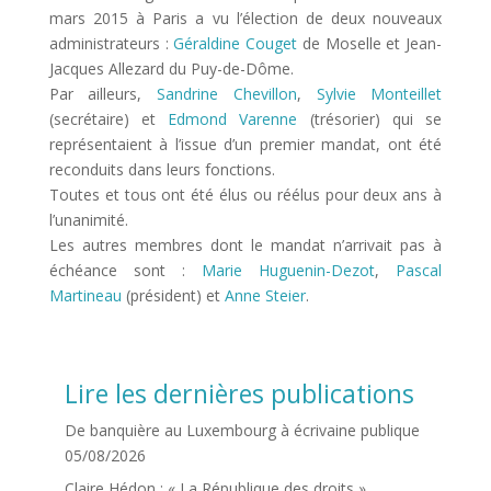
mars 2015 à Paris a vu l’élection de deux nouveaux
administrateurs :
Géraldine Couget
de Moselle et Jean-
Jacques Allezard du Puy-de-Dôme.
Par ailleurs,
Sandrine Chevillon
,
Sylvie Monteillet
(secrétaire) et
Edmond Varenne
(trésorier) qui se
représentaient à l’issue d’un premier mandat, ont été
reconduits dans leurs fonctions.
Toutes et tous ont été élus ou réélus pour deux ans à
l’unanimité.
Les autres membres dont le mandat n’arrivait pas à
échéance sont :
Marie Huguenin-Dezot
,
Pascal
Martineau
(président) et
Anne Steier
.
Lire les dernières publications
De banquière au Luxembourg à écrivaine publique
05/08/2026
Claire Hédon : « La République des droits »