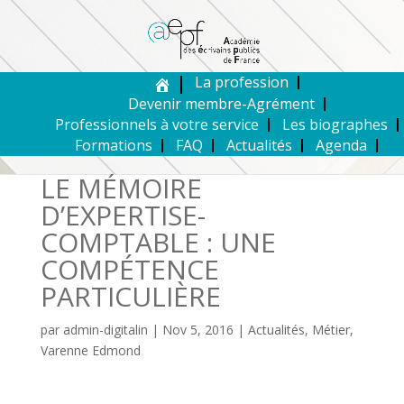
La profession
Devenir membre-Agrément
Professionnels à votre service
Les biographes
Formations
FAQ
Actualités
Agenda
LE MÉMOIRE
D’EXPERTISE-
COMPTABLE : UNE
COMPÉTENCE
PARTICULIÈRE
par
admin-digitalin
|
Nov 5, 2016
|
Actualités
,
Métier
,
Varenne Edmond