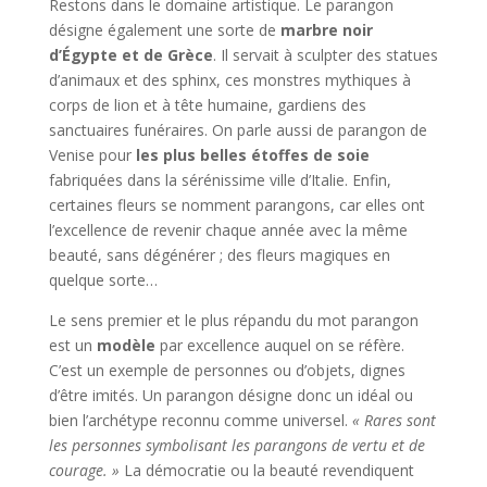
Restons dans le domaine artistique. Le parangon
désigne également une sorte de
marbre noir
d’Égypte et de Grèce
. Il servait à sculpter des statues
d’animaux et des sphinx, ces monstres mythiques à
corps de lion et à tête humaine, gardiens des
sanctuaires funéraires. On parle aussi de parangon de
Venise pour
les plus belles
étoffes de soie
fabriquées dans la sérénissime ville d’Italie. Enfin,
certaines fleurs se nomment parangons, car elles ont
l’excellence de revenir chaque année avec la même
beauté, sans dégénérer ; des fleurs magiques en
quelque sorte…
Le sens premier et le plus répandu du mot parangon
est un
modèle
par excellence auquel on se réfère.
C’est un exemple de personnes ou d’objets, dignes
d’être imités. Un parangon désigne donc un idéal ou
bien l’archétype reconnu comme universel.
« Rares sont
les personnes symbolisant les parangons de vertu et de
courage. »
La démocratie ou la beauté revendiquent