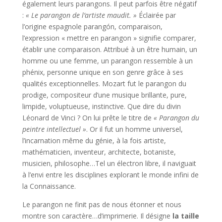
également leurs parangons. Il peut parfois être négatif
:
« Le parangon de l’artiste maudit. »
Éclairée par
l’origine espagnole parangón, comparaison,
l’expression « mettre en parangon » signifie comparer,
établir une comparaison. Attribué à un être humain, un
homme ou une femme, un parangon ressemble à un
phénix, personne unique en son genre grâce à ses
qualités exceptionnelles. Mozart fut le parangon du
prodige, compositeur d’une musique brillante, pure,
limpide, voluptueuse, instinctive. Que dire du divin
Léonard de Vinci ? On lui prête le titre de
« Parangon du
peintre intellectuel »
. Or il fut un homme universel,
l’incarnation même du génie, à la fois artiste,
mathématicien, inventeur, architecte, botaniste,
musicien, philosophe…Tel un électron libre, il naviguait
à l’envi entre les disciplines explorant le monde infini de
la Connaissance.
Le parangon ne finit pas de nous étonner et nous
montre son caractère…d’imprimerie. Il désigne
la taille