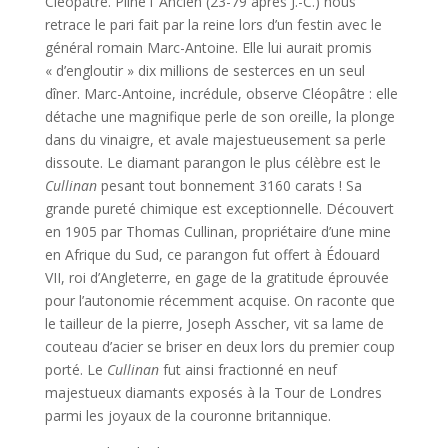
Cléopâtre. Pline l’ Ancien (23-79 après J.-C.) nous
retrace le pari fait par la reine lors d’un festin avec le
général romain Marc-Antoine. Elle lui aurait promis
« d’engloutir » dix millions de sesterces en un seul
dîner. Marc-Antoine, incrédule, observe Cléopâtre : elle
détache une magnifique perle de son oreille, la plonge
dans du vinaigre, et avale majestueusement sa perle
dissoute. Le diamant parangon le plus célèbre est le
Cullinan
pesant tout bonnement 3160 carats ! Sa
grande pureté chimique est exceptionnelle. Découvert
en 1905 par Thomas Cullinan, propriétaire d’une mine
en Afrique du Sud, ce parangon fut offert à Édouard
VII, roi d’Angleterre, en gage de la gratitude éprouvée
pour l’autonomie récemment acquise. On raconte que
le tailleur de la pierre, Joseph Asscher, vit sa lame de
couteau d’acier se briser en deux lors du premier coup
porté. Le
Cullinan
fut ainsi fractionné en neuf
majestueux diamants exposés à la Tour de Londres
parmi les joyaux de la couronne britannique.