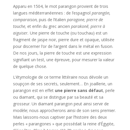
Apparu en 1504, le mot parangon provient de trois
langues méditerranéennes : de l’espagnol
parangón,
comparaison,
puis de l’italien
paragone, pierre de
touche,
et enfin du grec ancien
parakonê, pierre à
aiguiser.
Une pierre de touche (ou touchau) est un
fragment de jaspe noir, pierre dure et opaque, utilisée
pour discerner l’or de l’argent dans le métal en fusion.
De nos jours, la pierre de touche est une expression
signifiant un test, une épreuve, pour mesurer la valeur
de quelque chose.
L’étymologie de ce terme littéraire nous dévoile un
soupçon de ses secrets, seulement… En joaillerie, un
parangon est en effet
une pierre sans défaut
, perle
ou diamant, qui se distingue par sa beauté et sa
grosseur. Un diamant parangon peut ainsi servir de
modèle; nous approcherons ainsi de son sens premier.
Mais laissons-nous captiver par l’histoire des deux
perles « parangones » que possédait la reine d’Égypte,