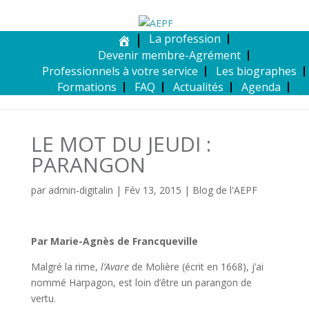
La profession
Devenir membre-Agrément
Professionnels à votre service
Les biographes
Formations
FAQ
Actualités
Agenda
LE MOT DU JEUDI :
PARANGON
par
admin-digitalin
|
Fév 13, 2015
|
Blog de l'AEPF
Par Marie-Agnès de Francqueville
Malgré la rime,
l’Avare
de Molière (écrit en 1668), j’ai
nommé Harpagon, est loin d’être un parangon de
vertu.