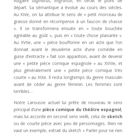
vulgaire
saginatus
,
engraissé
, en serait le point de
départ. Sa sémantique a évolué au cours des siècles.
Au XIVe, on lui attribue le sens de « petit morceau de
graisse donné en récompense à un faucon de chasse
». Il se transformera ensuite en « toute bouchée
agréable au goût », puis en « toute chose plaisante ».
Au XVIIe, une « pièce bouffonne en un acte que l’on
donnait avant le deuxième acte d’une comédie en
guise d’entracte » fait son apparition, avant de devenir
une « petite pièce comique espagnole » au XVIIIe, et
plus généralement une « petite pièce comique très
courte » au XIXe. Il resta longtemps du genre masculin
avant de céder au genre féminin. Les femmes sont
terribles…
Notre Larousse actuel lui prête de nouveau le sens
principal d’une
pièce comique du
théâtre espagnol
,
mais lui accorde en second sens vieilli, celui de
sketch
ou de courte pièce avec peu de personnages. Rien ne
vaut un exemple, extrait du sketch « Parler pour ne rien