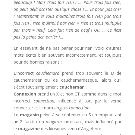
beaucoup ! Mais trois fois rien ! … Pour trois fois rien,
on peut déjà acheter quelque chose ! … Et pour pas cher
! Maintenant, si vous multipliez trois fois rien par trois
fois rien : rien multiplié par rien = rien et trois multiplié
par trois = neuf. Cela fait rien de neuf ! Oui … Ce n´est
pas la peine d´en parler !…
En essayant de ne pas parler pour rien, voici d’autres
mots écrits bien souvent incorrectement, et toujours
pour de bonnes raisons :
L’incorrect
cauchemard
prend trop souvent le D de
cauchemarder ou de cauchemardesque, alors qu’il
s’écrit tout simplement
cauchemar
.
Connexion
prend un X et non CT comme dans le mot
incorrect
connection
, influencé à tort par le verbe
connecter et le nom anglais
connection
.
Le
magasin
peine à se contenter du S en empruntant
un Z fautif d’un
magazin
inexistant, mais influencé par
le
magazine
des kiosques venu d’Angleterre.