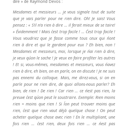
dire » de Raymond Devos :
Mesdames et messieurs … je vous signale tout de suite
que je vais parler pour ne rien dire. Oh! Je sais! Vous
pensez : « S’il n’a rien à dire … il ferait mieux de se taire!
» Évidemment ! Mais c´est trop facile ! … C´est trop facile !
Vous voudriez que je fasse comme tous ceux qui n´ont
rien à dire et qui le gardent pour eux ? Eh bien, non !
Mesdames et messieurs, moi, lorsque je n´ai rien à dire,
je veux qu´on le sache ! Je veux en faire profiter les autres
! Et si, vous-mêmes, mesdames et messieurs, vous n´avez
rien à dire, eh bien, on en parle, on en discute ! Je ne suis
pas ennemi du colloque. Mais, me direz-vous, si on en
parle pour ne rien dire, de quoi allons-nous parler? Eh
bien, de rien ! De rien ! Car rien … ce n´est pas rien, la
preuve c´est qu´on peut le soustraire. Exemple: Rien moins
rien = moins que rien ! Si l´on peut trouver moins que
rien, c´est que rien vaut déjà quelque chose ! On peut
acheter quelque chose avec rien ! En le multipliant, une
fois rien … c´est rien, deux fois rien … ce n´est pas