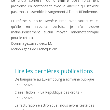
Le choix cornélien ou
dilemme
pose forcément
problème en confondant avec le
dilemne
qui n’existe
pas, mais ressemble étrangement à l’adjectif indemne.
Et même si notre saynète rime avec sornettes et
qu’elle en raconte parfois, je n’ai trouvé
malheureusement aucun moyen mnémotechnique
pour le retenir.
Dommage…avec deux M.
Marie-Agnès de Francqueville
Lire les dernières publications
De banquière au Luxembourg à écrivaine publique
05/08/2026
Claire Hédon : « La République des droits »
06/07/2026
La facturation électronique : nous avons testé des