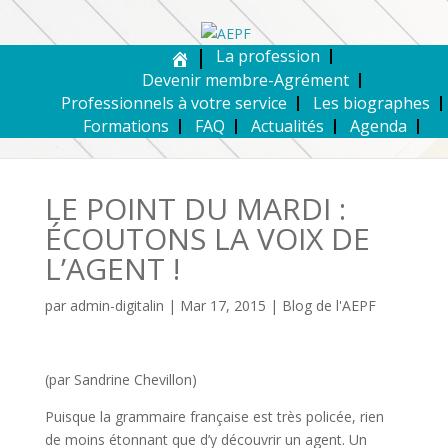
La profession
Devenir membre-Agrément
Professionnels à votre service
Les biographes
Formations
FAQ
Actualités
Agenda
LE POINT DU MARDI :
ÉCOUTONS LA VOIX DE
L’AGENT !
par
admin-digitalin
|
Mar 17, 2015
|
Blog de l'AEPF
(par Sandrine Chevillon)
Puisque la grammaire française est très policée, rien
de moins étonnant que d’y découvrir un agent. Un