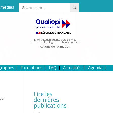
Search Button
Search
 médias
for:
La certification qualité a été délivrée
au titre de la catégorie d'action suivante :
Actions de formation
graphes
Formations
FAQ
Actualités
Agenda
Lire les
dernières
our
publications