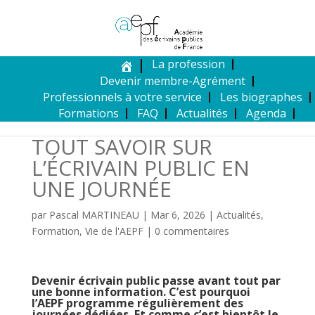
La profession
Devenir membre-Agrément
Professionnels à votre service
Les biographes
Formations
FAQ
Actualités
Agenda
TOUT SAVOIR SUR
L’ÉCRIVAIN PUBLIC EN
UNE JOURNÉE
par
Pascal MARTINEAU
|
Mar 6, 2026
|
Actualités
,
Formation
,
Vie de l'AEPF
|
0 commentaires
Devenir écrivain public passe avant tout par
une bonne information. C’est pourquoi
l’AEPF programme régulièrement des
journées dédiées. Et comme c’est bientôt le