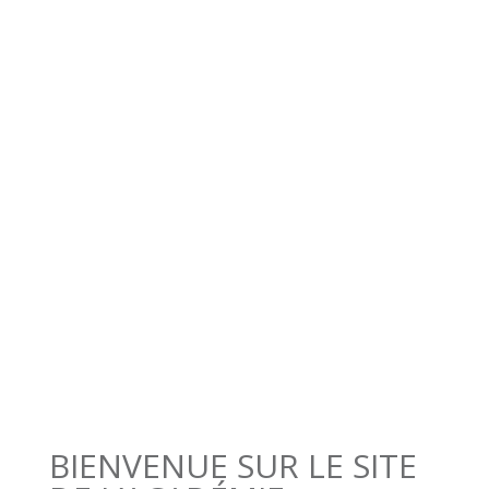
d’écrivain public
En savoir plus sur
le contenu et les
prochaines dates
Toutes les
modalités pratiques
BIENVENUE SUR LE SITE