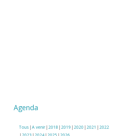
ateliers d’écriture,
correction
réécriture
Nous ne délivrons aucune formation à
distance
Nos formations ne sont pas éligibles au
CPF
En savoir plus
Toutes les dates ci-dessous
Agenda
Tous
A venir
2018
2019
2020
2021
2022
2023
2024
2025
2026