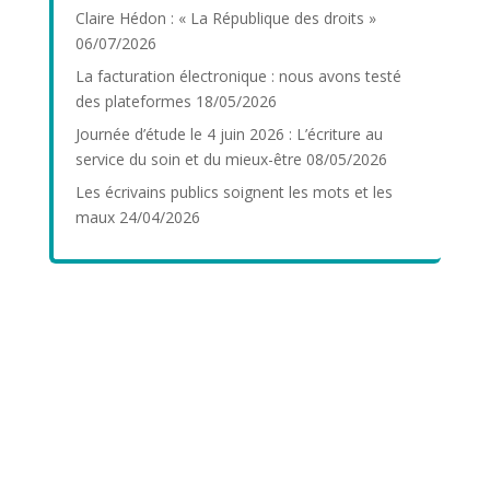
Claire Hédon : « La République des droits »
06/07/2026
La facturation électronique : nous avons testé
des plateformes
18/05/2026
Journée d’étude le 4 juin 2026 : L’écriture au
service du soin et du mieux-être
08/05/2026
Les écrivains publics soignent les mots et les
maux
24/04/2026
Se former avec l’AEPF
découverte
spécificités du métier
biographies
clientèle,
permanences
institutionnelles,