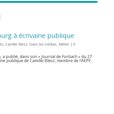
F
rg à écrivaine publique
tés
,
Camille Blesz
,
Dans les médias
,
Métier
| 0
n
, a publié, dans son « Journal de Forbach » du 27
rivaine publique de Camille Blesz, membre de l’AEPF,