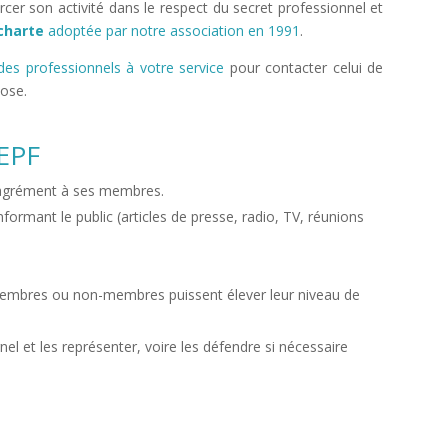
rcer son activité dans le respect du secret professionnel et
charte
adoptée par notre association en 1991
.
des professionnels à votre service
pour contacter celui de
pose.
AEPF
n agrément à ses membres.
nformant le public (articles de presse, radio, TV, réunions
membres ou non-membres puissent élever leur niveau de
el et les représenter, voire les défendre si nécessaire