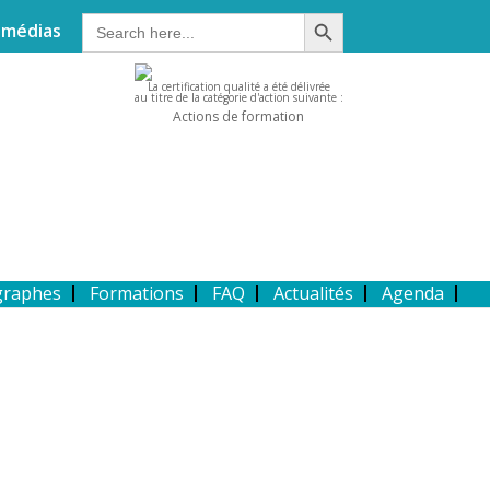
Search Button
Search
 médias
for:
La certification qualité a été délivrée
au titre de la catégorie d'action suivante :
Actions de formation
graphes
Formations
FAQ
Actualités
Agenda