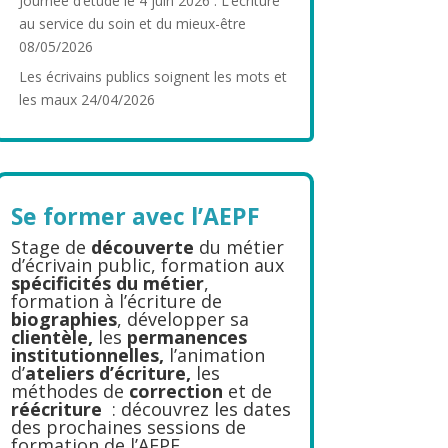
Journée d’étude le 4 juin 2026 : L’écriture
au service du soin et du mieux-être
08/05/2026
Les écrivains publics soignent les mots et
les maux
24/04/2026
Se former avec l’AEPF
Stage de
découverte
du métier
d’écrivain public, formation aux
spécificités du métier
,
formation à l’écriture de
biographies
, développer sa
clientèle,
les
permanences
institutionnelles,
l’animation
d’
ateliers d’écriture,
les
méthodes de
correction
et de
réécriture
: découvrez les dates
des prochaines sessions de
formation de l’AEPF.