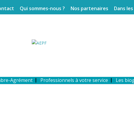
ontact
Qui sommes-nous ?
Nos partenaires
Dans les
mbre-Agrément
Professionnels à votre service
Les bio