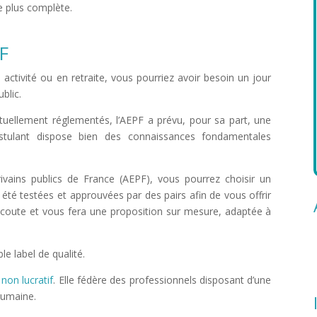
 plus complète.
PF
activité ou en retraite, vous pourriez avoir besoin un jour
ublic.
nt actuellement réglementés, l’AEPF a prévu, pour sa part, une
stulant dispose bien des connaissances fondamentales
ivains publics de France (AEPF), vous pourrez choisir un
été testées et approuvées par des pairs afin de vous offrir
e écoute et vous fera une proposition sur mesure, adaptée à
le label de qualité.
non lucratif
. Elle fédère des professionnels disposant d’une
 humaine.