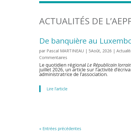
ACTUALITÉS DE L’AEP
De banquière au Luxembou
par
Pascal MARTINEAU
|
5Août, 2026
|
Actuali
Commentaires
Le quotidien régional
Le Républicain lorrai
juillet 2026, un article sur l’activité d’éc
administratrice de l’association.
Lire l’article
« Entrées précédentes