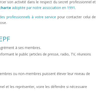
rcer son activité dans le respect du secret professionnel et
charte
adoptée par notre association en 1991
.
des professionnels à votre service
pour contacter celui de
pose.
AEPF
n agrément à ses membres.
nformant le public (articles de presse, radio, TV, réunions
membres ou non-membres puissent élever leur niveau de
el et les représenter, voire les défendre si nécessaire