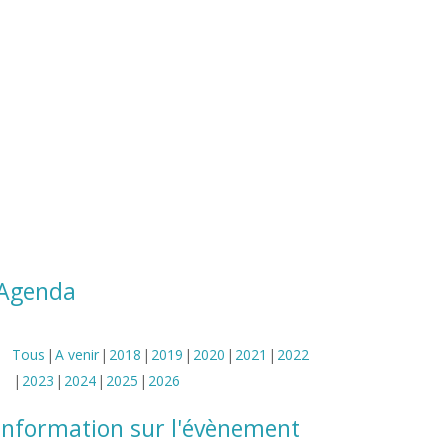
Nous ne délivrons aucune
formation à distance
Nos formations ne sont pas
éligibles au CPF
En savoir plus
Toutes les dates ci-dessous
Agenda
Tous
A venir
2018
2019
2020
2021
2022
2023
2024
2025
2026
Information sur l'évènement