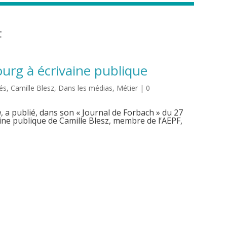
F
rg à écrivaine publique
tés
,
Camille Blesz
,
Dans les médias
,
Métier
| 0
n
, a publié, dans son « Journal de Forbach » du 27
rivaine publique de Camille Blesz, membre de l’AEPF,