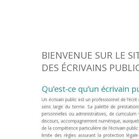
En savoir plus sur
le contenu et les pr
Toutes les
modalités pratiques
BIENVENUE SUR LE SI
DES ÉCRIVAINS PUBLI
Qu’est-ce qu’un écrivain pu
Un écrivain public est un professionnel de l’écri
sens large du terme. Sa palette de prestatio
personnelles ou administratives, de curriculum 
discours, accompagnement numérique, auxquels p
de la compétence particulière de l’écrivain publi
limite des règles assurant la protection légal