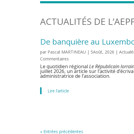
ACTUALITÉS DE L’AEP
De banquière au Luxembou
par
Pascal MARTINEAU
|
5Août, 2026
|
Actuali
Commentaires
Le quotidien régional
Le Républicain lorrai
juillet 2026, un article sur l’activité d’éc
administratrice de l’association.
Lire l’article
« Entrées précédentes