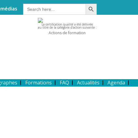
Search Button
Search
 médias
for:
La certification qualité a été délivrée
au titre de la catégorie d'action suivante :
Actions de formation
graphes
Formations
FAQ
Actualités
Agenda