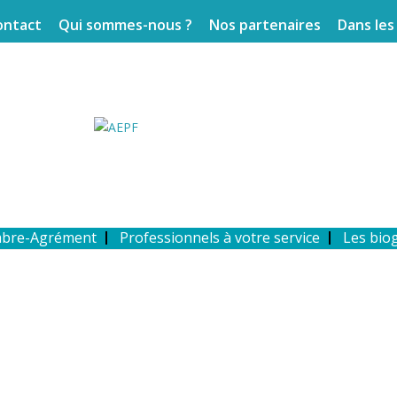
ontact
Qui sommes-nous ?
Nos partenaires
Dans les
mbre-Agrément
Professionnels à votre service
Les bio