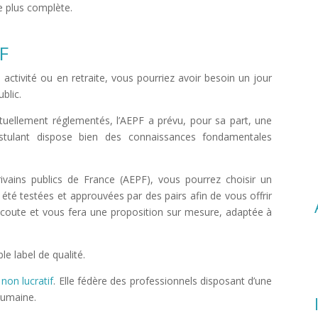
 plus complète.
PF
activité ou en retraite, vous pourriez avoir besoin un jour
ublic.
nt actuellement réglementés, l’AEPF a prévu, pour sa part, une
stulant dispose bien des connaissances fondamentales
ivains publics de France (AEPF), vous pourrez choisir un
été testées et approuvées par des pairs afin de vous offrir
e écoute et vous fera une proposition sur mesure, adaptée à
le label de qualité.
non lucratif
. Elle fédère des professionnels disposant d’une
 humaine.