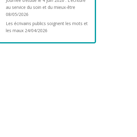
Journée d’étude le 4 juin 2026 : L’écriture
au service du soin et du mieux-être
08/05/2026
Les écrivains publics soignent les mots et
les maux
24/04/2026
Se former avec l’AEPF
découverte
spécificités du métier
biographies
clientèle,
permanences
institutionnelles,
ateliers d’écriture,
correction
réécriture