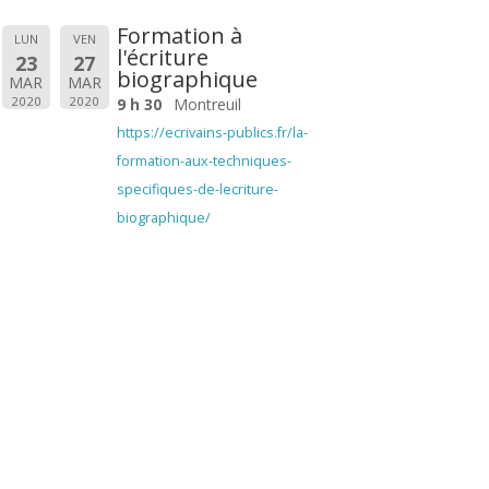
Formation à
LUN
VEN
l'écriture
23
27
biographique
MAR
MAR
2020
2020
9 h 30
Montreuil
https://ecrivains-publics.fr/la-
formation-aux-techniques-
specifiques-de-lecriture-
biographique/