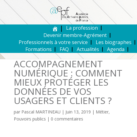
La profession
Devenir membre-Agrément
Professionnels à votre service
Les biographes
Formations
FAQ
Actualités
Agenda
ACCOMPAGNEMENT
NUMÉRIQUE : COMMENT
MIEUX PROTÉGER LES
DONNÉES DE VOS
USAGERS ET CLIENTS ?
par
Pascal MARTINEAU
|
Juin 13, 2019
|
Métier
,
Pouvoirs publics
|
0 commentaires