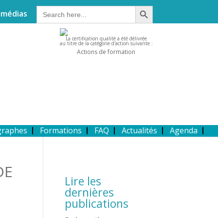
Search Button
Search
 médias
for:
La certification qualité a été délivrée
au titre de la catégorie d'action suivante :
Actions de formation
graphes
Formations
FAQ
Actualités
Agenda
DE
Lire les
dernières
publications