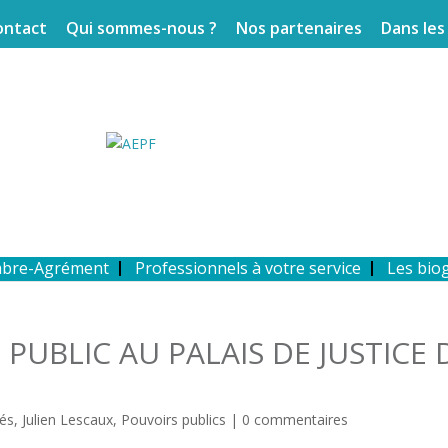
ontact
Qui sommes-nous ?
Nos partenaires
Dans les
mbre-Agrément
Professionnels à votre service
Les bio
 PUBLIC AU PALAIS DE JUSTICE 
tés
,
Julien Lescaux
,
Pouvoirs publics
|
0 commentaires