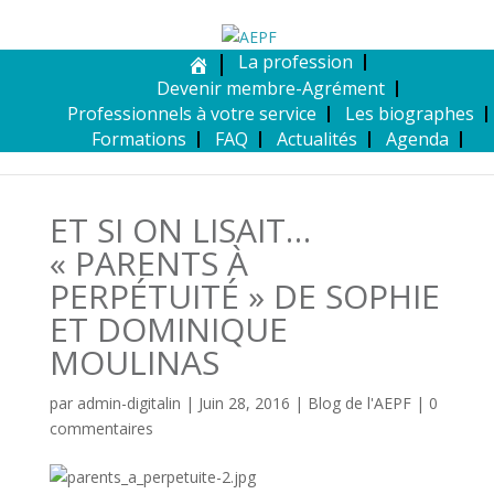
La profession
Devenir membre-Agrément
Professionnels à votre service
Les biographes
Formations
FAQ
Actualités
Agenda
ET SI ON LISAIT…
« PARENTS À
PERPÉTUITÉ » DE SOPHIE
ET DOMINIQUE
MOULINAS
par
admin-digitalin
|
Juin 28, 2016
|
Blog de l'AEPF
|
0
commentaires