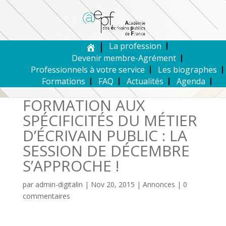
La profession
Devenir membre-Agrément
Professionnels à votre service
Les biographes
Formations
FAQ
Actualités
Agenda
FORMATION AUX
SPÉCIFICITÉS DU MÉTIER
D’ÉCRIVAIN PUBLIC : LA
SESSION DE DÉCEMBRE
S’APPROCHE !
par
admin-digitalin
|
Nov 20, 2015
|
Annonces
|
0
commentaires