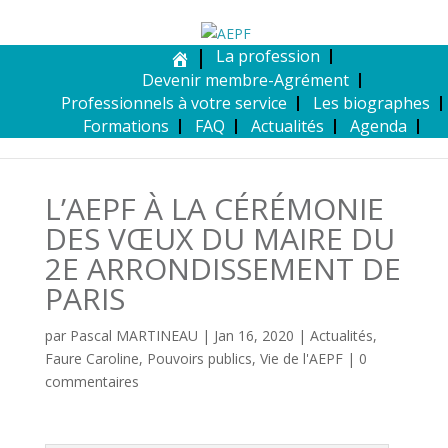
La profession
Devenir membre-Agrément
Professionnels à votre service
Les biographes
Formations
FAQ
Actualités
Agenda
L’AEPF À LA CÉRÉMONIE
DES VŒUX DU MAIRE DU
2E ARRONDISSEMENT DE
PARIS
par
Pascal MARTINEAU
|
Jan 16, 2020
|
Actualités
,
Faure Caroline
,
Pouvoirs publics
,
Vie de l'AEPF
|
0
commentaires