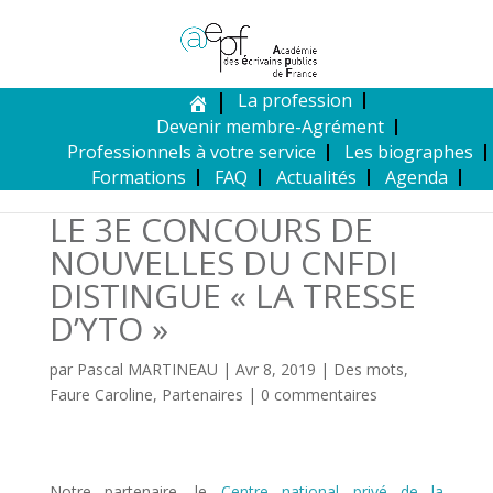
La profession
Devenir membre-Agrément
Professionnels à votre service
Les biographes
Formations
FAQ
Actualités
Agenda
LE 3E CONCOURS DE
NOUVELLES DU CNFDI
DISTINGUE « LA TRESSE
D’YTO »
par
Pascal MARTINEAU
|
Avr 8, 2019
|
Des mots
,
Faure Caroline
,
Partenaires
|
0 commentaires
Notre partenaire, le
Centre national privé de la