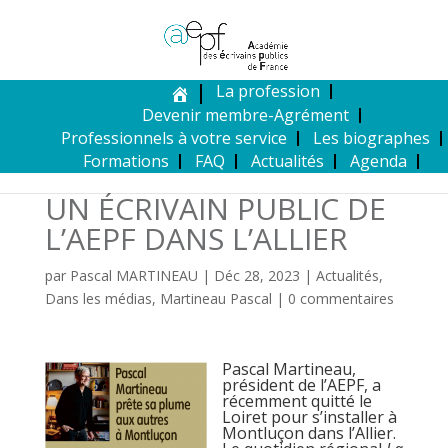
La profession
Devenir membre-Agrément
Professionnels à votre service
Les biographes
Formations
FAQ
Actualités
Agenda
UN ÉCRIVAIN PUBLIC DE
L’AEPF DANS L’ALLIER
par
Pascal MARTINEAU
|
Déc 28, 2023
|
Actualités
,
Dans les médias
,
Martineau Pascal
|
0 commentaires
Pascal Martineau,
président de l’AEPF, a
récemment quitté le
Loiret pour s’installer à
Montluçon dans l’Allier.