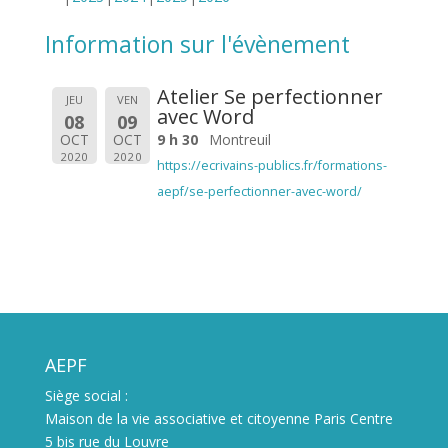
Information sur l'évènement
Atelier Se perfectionner
JEU
VEN
avec Word
08
09
OCT
OCT
9 h 30
Montreuil
2020
2020
https://ecrivains-publics.fr/formations-
aepf/se-perfectionner-avec-word/
AEPF
Siège social :
Maison de la vie associative et citoyenne Paris Centre
5 bis rue du Louvre