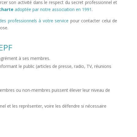
rcer son activité dans le respect du secret professionnel et
charte
adoptée par notre association en 1991
.
des professionnels à votre service
pour contacter celui de
pose.
AEPF
n agrément à ses membres.
nformant le public (articles de presse, radio, TV, réunions
membres ou non-membres puissent élever leur niveau de
el et les représenter, voire les défendre si nécessaire