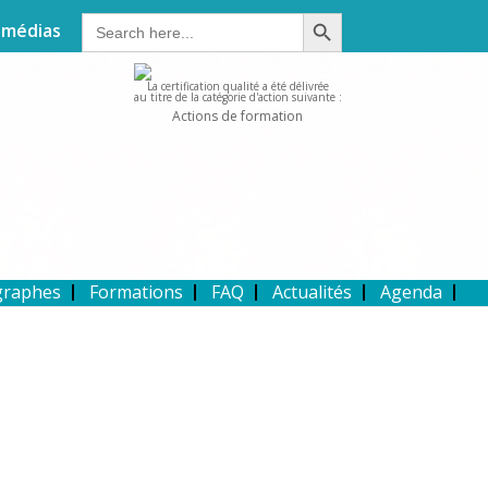
Search Button
Search
 médias
for:
La certification qualité a été délivrée
au titre de la catégorie d'action suivante :
Actions de formation
graphes
Formations
FAQ
Actualités
Agenda