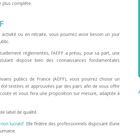
 plus complète.
PF
activité ou en retraite, vous pourriez avoir besoin un jour
ublic.
nt actuellement réglementés, l’AEPF a prévu, pour sa part, une
stulant dispose bien des connaissances fondamentales
ivains publics de France (AEPF), vous pourrez choisir un
été testées et approuvées par des pairs afin de vous offrir
e écoute et vous fera une proposition sur mesure, adaptée à
le label de qualité.
non lucratif
. Elle fédère des professionnels disposant d’une
 humaine.