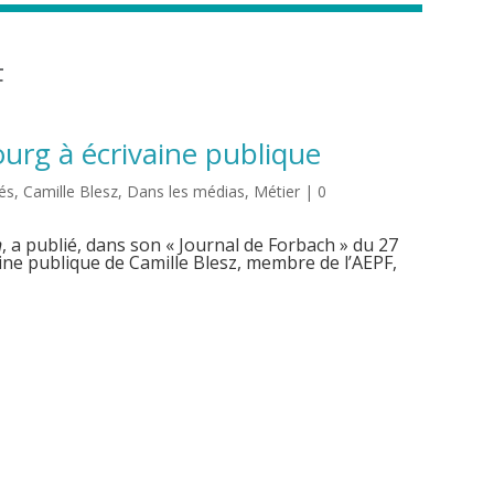
F
rg à écrivaine publique
tés
,
Camille Blesz
,
Dans les médias
,
Métier
| 0
n
, a publié, dans son « Journal de Forbach » du 27
rivaine publique de Camille Blesz, membre de l’AEPF,