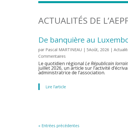
ACTUALITÉS DE L’AEP
De banquière au Luxembou
par
Pascal MARTINEAU
|
5Août, 2026
|
Actuali
Commentaires
Le quotidien régional
Le Républicain lorrai
juillet 2026, un article sur l’activité d’éc
administratrice de l’association.
Lire l’article
« Entrées précédentes