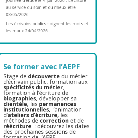
Journée d’étude le 4 juin 2026 : L’écriture
au service du soin et du mieux-être
08/05/2026
Les écrivains publics soignent les mots et
les maux
24/04/2026
Se former avec l’AEPF
Stage de
découverte
du métier
d’écrivain public, formation aux
spécificités du métier
,
formation à l’écriture de
biographies
, développer sa
clientèle,
les
permanences
institutionnelles,
l’animation
d’
ateliers d’écriture,
les
méthodes de
correction
et de
réécriture
: découvrez les dates
des prochaines sessions de
formation de l’AEPF.