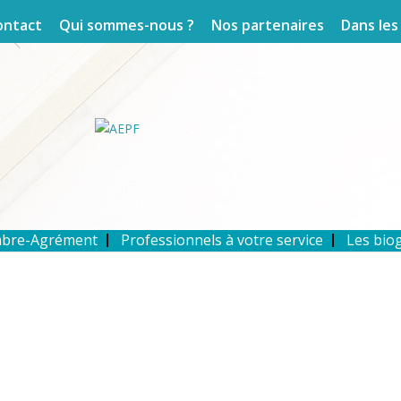
ontact
Qui sommes-nous ?
Nos partenaires
Dans les
mbre-Agrément
Professionnels à votre service
Les bio