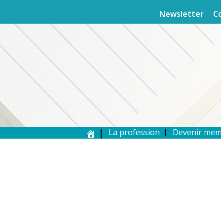
Newsletter
C
La profession
Devenir me