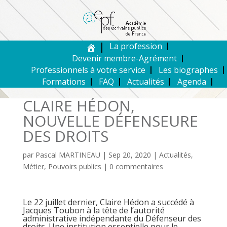
La profession
Devenir membre-Agrément
Professionnels à votre service
Les biographes
Formations
FAQ
Actualités
Agenda
CLAIRE HÉDON,
NOUVELLE DÉFENSEURE
DES DROITS
par
Pascal MARTINEAU
|
Sep 20, 2020
|
Actualités
,
Métier
,
Pouvoirs publics
|
0 commentaires
Le 22 juillet dernier, Claire Hédon a succédé à
Jacques Toubon à la tête de l’autorité
administrative indépendante du Défenseur des
droits. Une institution essentielle pour le