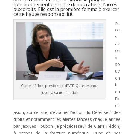
fonctionnement de notre démocratie et l’accès
aux droits. Elle est la première femme à exercer
cette haute responsabilité.
N
ou
s
av
on
s
so
uv
en
t
Claire Hédon, présidente d’ATD Quart Monde
eu
jusqu’à sa nomination
l’o
cc
asion, sur ce site, d’évoquer l’action du Défenseur des
droits et notamment les alertes lancées chaque année
par Jacques Toubon (le prédécesseur de Claire Hédon)
à propos de la fracture numérique. L’une de ses