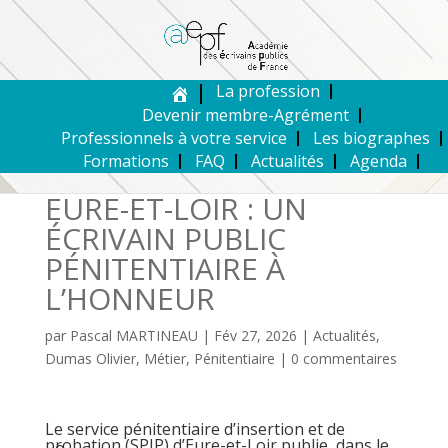
La profession
Devenir membre-Agrément
Professionnels à votre service
Les biographes
Formations
FAQ
Actualités
Agenda
EURE-ET-LOIR : UN
ÉCRIVAIN PUBLIC
PÉNITENTIAIRE À
L’HONNEUR
par
Pascal MARTINEAU
|
Fév 27, 2026
|
Actualités
,
Dumas Olivier
,
Métier
,
Pénitentiaire
|
0 commentaires
Le service pénitentiaire d’insertion et de
probation (SPIP) d’Eure-et-Loir publie, dans le