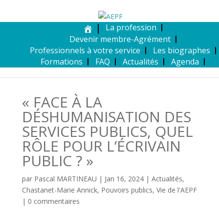
La profession
Devenir membre-Agrément
Professionnels à votre service
Les biographes
Formations
FAQ
Actualités
Agenda
« FACE À LA
DÉSHUMANISATION DES
SERVICES PUBLICS, QUEL
RÔLE POUR L’ÉCRIVAIN
PUBLIC ? »
par
Pascal MARTINEAU
|
Jan 16, 2024
|
Actualités
,
Chastanet-Marie Annick
,
Pouvoirs publics
,
Vie de l'AEPF
|
0 commentaires