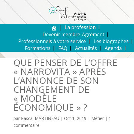
La profession
Devenir membre-Agrément
Professionnels à votre service
Les biographes
Formations
FAQ
Actualités
Agenda
QUE PENSER DE L’OFFRE
« NARROVITA » APRÈS
L’ANNONCE DE SON
CHANGEMENT DE
« MODÈLE
ÉCONOMIQUE » ?
par
Pascal MARTINEAU
|
Oct 1, 2019
|
Métier
|
1
commentaire